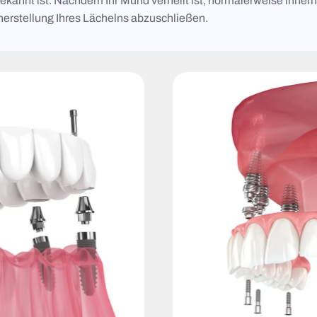
kannt ist. Nachdem Ihr Mund verheilt ist, normalerweise innerha
herstellung Ihres Lächelns abzuschließen.