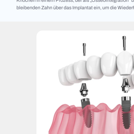
Knochen in einem Prozess, der als „Osseointegration“ be
bleibenden Zahn über das Implantat ein, um die Wieder