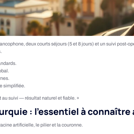
rancophone, deux courts séjours (5 et 8 jours) et un suivi post-o
s
.
andards.
obal.
rnes.
 simplifiée.
au suivi — résultat naturel et fiable. »
rquie : l’essentiel à connaître
ine artificielle, le pilier et la couronne.