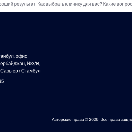
оший результат. Как выбрать клинику для вас? Какие вопр
танбул, офис
Азербайджан, №3/B,
96 Сарыер / Стамбул
85
Авторские права © 2025. Все права защ