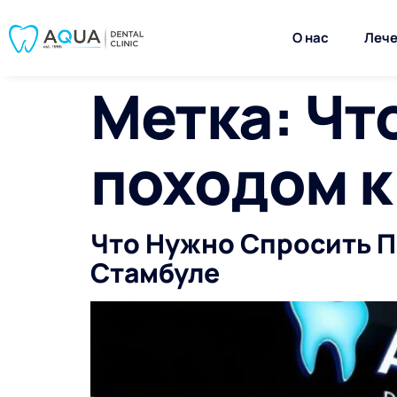
О нас
Лече
Метка:
Чт
походом к
Что Нужно Спросить 
Стамбуле