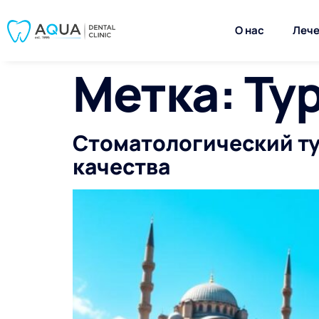
О нас
Лече
Метка:
Ту
Стоматологический ту
качества