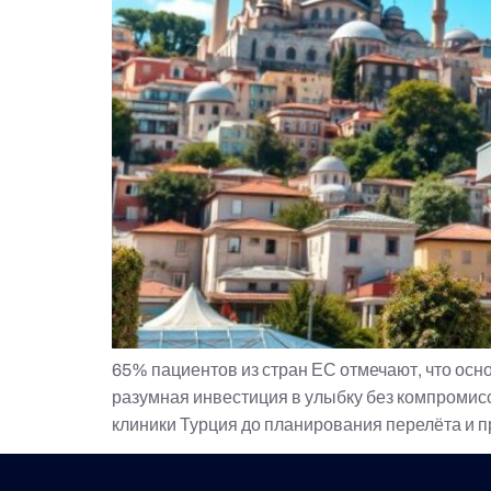
65% пациентов из стран ЕС отмечают, что осно
разумная инвестиция в улыбку без компромиссо
клиники Турция до планирования перелёта и п