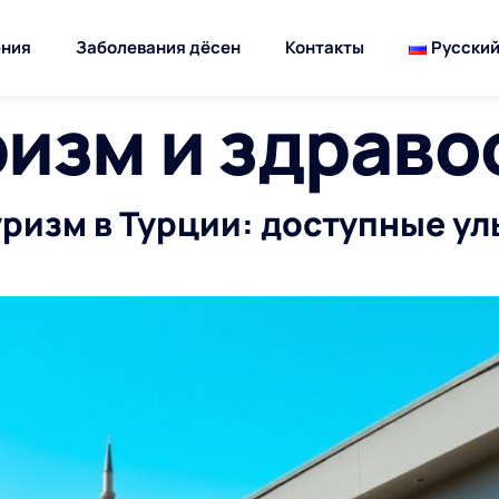
ния
Заболевания дёсен
Контакты
Русски
ризм и здрав
ризм в Турции: доступные у