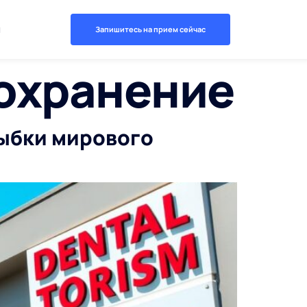
й
Запишитесь на прием сейчас
оохранение
лыбки мирового